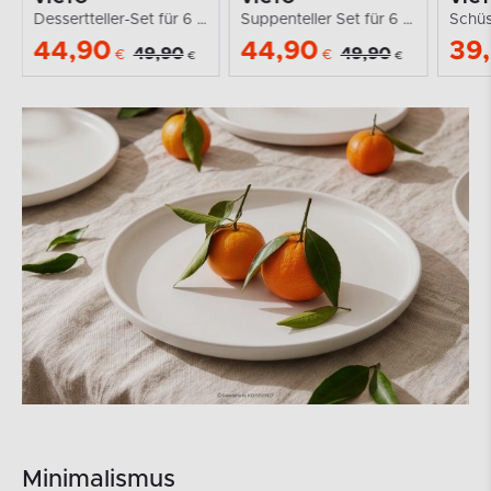
Dessertteller-Set für 6 Personen weiß
Suppenteller Set für 6 Personen weiß
44,90
44,90
39
49,90
49,90
€
€
€
€
Minimalismus