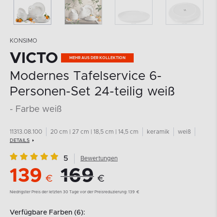
KONSIMO
VICTO
MEHR AUS DER KOLLEKTION
Modernes Tafelservice 6-
Personen-Set 24-teilig weiß
- Farbe weiß
11313.08.100
20 cm | 27 cm | 18,5 cm | 14,5 cm
keramik
weiß
DETAILS
5
Bewertungen
139
169
€
€
Niedrigster Preis der letzten 30 Tage vor der Preisreduzierung:
139
€
Verfügbare Farben (6):