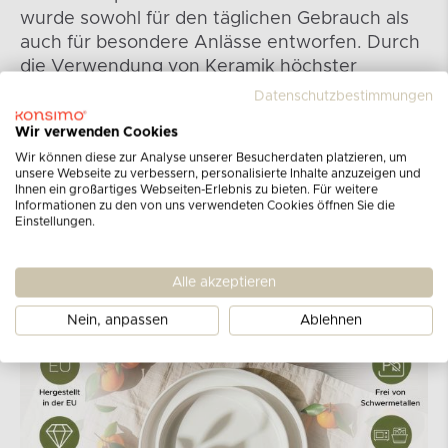
wurde sowohl für den täglichen Gebrauch als
auch für besondere Anlässe entworfen. Durch
die Verwendung von Keramik höchster
Qualität und die Liebe zum Detail im
Datenschutzbestimmungen
Herstellungsprozess können wir mit Stolz ein
Wir verwenden Cookies
äußerst langlebiges und ästhetisches Geschirr
Wir können diese zur Analyse unserer Besucherdaten platzieren, um
anbieten. Die Kollektion umfasst zahlreiche
unsere Webseite zu verbessern, personalisierte Inhalte anzuzeigen und
Farbvarianten, Sets sowie Einzelprodukte.
Ihnen ein großartiges Webseiten-Erlebnis zu bieten. Für weitere
Informationen zu den von uns verwendeten Cookies öffnen Sie die
Einstellungen.
Alle akzeptieren
Nein, anpassen
Ablehnen