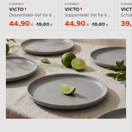
KONSIMO
KONSIMO
KONSI
VICTO
VICTO
VIC
Dessertteller-Set für 6 Personen grau
Suppenteller Set für 6 Personen grau
44,90
44,90
39
49,90
49,90
€
€
€
€