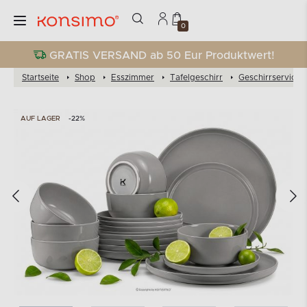
0
GRATIS VERSAND ab 50 Eur Produktwert!
Startseite
Shop
Esszimmer
Tafelgeschirr
Geschirrservices
AUF LAGER
-22%