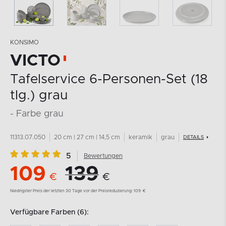
KONSIMO
VICTO
MEHR AUS DER KOLLEKTION
Tafelservice 6-Personen-Set (18
tlg.) grau
- Farbe grau
11313.07.050
20 cm | 27 cm | 14,5 cm
keramik
grau
DETAILS
5
Bewertungen
109
139
€
€
Niedrigster Preis der letzten 30 Tage vor der Preisreduzierung:
109
€
Verfügbare Farben (6):