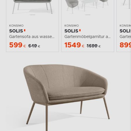
KONSIMO
KONSIMO
KONSI
SOLIS
SOLIS
SOLI
Gartensofa aus wasserabweisendem Stoff hellgrau/weiß
Gartenmöbelgarnitur aus wasserabweisendem Stoff...
599
1549
89
649
1699
€
€
€
€