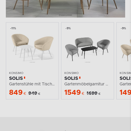
-11%
-9%
-9%
KONSIMO
KONSIMO
KONSI
SOLIS
SOLIS
SOLI
Gartenstühle mit Tisch cremefarben/weiß
Gartenmöbelgarnitur weiß/schwarz
849
1549
14
949
1699
€
€
€
€