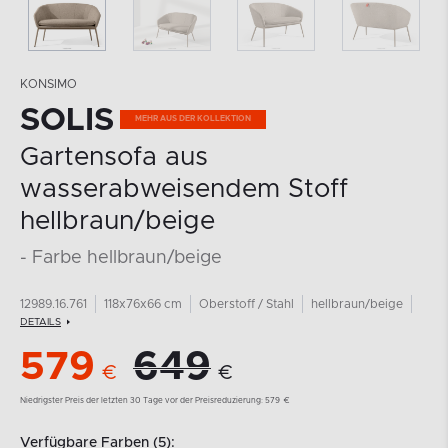
KONSIMO
SOLIS
MEHR AUS DER KOLLEKTION
Gartensofa aus
wasserabweisendem Stoff
hellbraun/beige
- Farbe hellbraun/beige
12989.16.761
118x76x66 cm
Oberstoff / Stahl
hellbraun/beige
DETAILS
579
649
€
€
Niedrigster Preis der letzten 30 Tage vor der Preisreduzierung:
579
€
Verfügbare Farben (5):