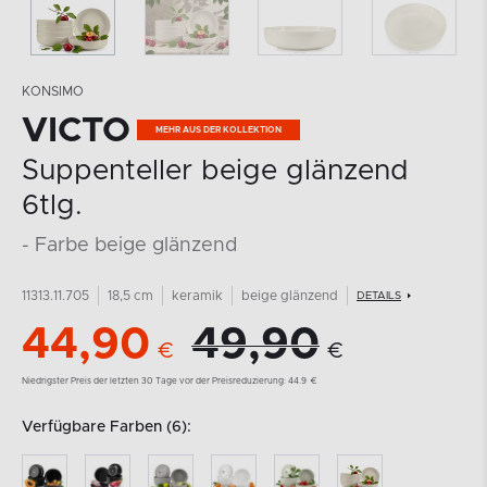
KONSIMO
VICTO
MEHR AUS DER KOLLEKTION
Suppenteller beige glänzend
6tlg.
- Farbe beige glänzend
11313.11.705
18,5 cm
keramik
beige glänzend
DETAILS
44,90
49,90
€
€
Niedrigster Preis der letzten 30 Tage vor der Preisreduzierung:
44.9
€
Verfügbare Farben (6):