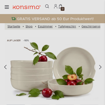
0
GRATIS VERSAND ab 50 Eur Produktwert!
Startseite
Shop
Esszimmer
Tafelgeschirr
Geschirrservices
AUF LAGER
-10%